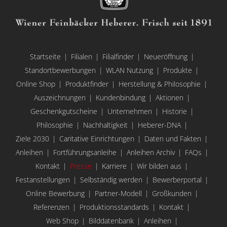
Startseite
Filialen
Filialfinder
Neueröffnung
Standortbewerbungen
WLAN Nutzung
Produkte
Online Shop
Produktfinder
Herstellung & Philosophie
Auszeichnungen
Kundenbindung
Aktionen
Geschenkgutscheine
Unternehmen
Historie
Philosophie
Nachhaltigkeit
Heberer-DNA
Ziele 2030
Caritative Einrichtungen
Daten und Fakten
Anleihen
Fortführungsanleihe
Anleihen Archiv
FAQs
Kontakt
Presse
Karriere
Wir bilden aus
Festanstellungen
Selbständig werden
Bewerberportal
Online Bewerbung
Partner-Modell
Großkunden
Referenzen
Produktionsstandards
Kontakt
Web Shop
Bilddatenbank
Anleihen