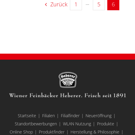
Zurück
1
···
5
6
Startseite
Filialen
Filialfinder
Neueröffnung
Standortbewerbungen
WLAN Nutzung
Produkte
Online Shop
Produktfinder
Herstellung & Philosophie