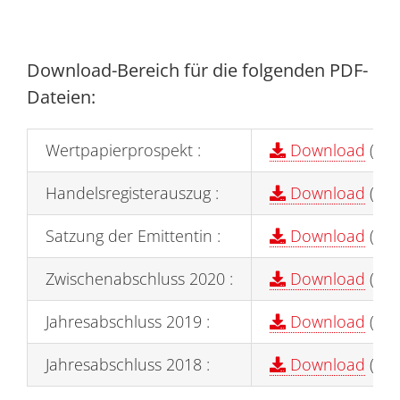
Download-Bereich für die folgenden PDF-
Dateien:
Wertpapierprospekt :
Download
(2,0
Handelsregisterauszug :
Download
(2,0
Satzung der Emittentin :
Download
(1,9
Zwischenabschluss 2020 :
Download
(0,3
Jahresabschluss 2019 :
Download
(2,4
Jahresabschluss 2018 :
Download
(2,6