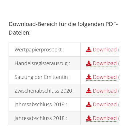
Download-Bereich für die folgenden PDF-
Dateien:
Wertpapierprospekt :
Download
(2,0
Handelsregisterauszug :
Download
(2,0
Satzung der Emittentin :
Download
(1,9
Zwischenabschluss 2020 :
Download
(0,3
Jahresabschluss 2019 :
Download
(2,4
Jahresabschluss 2018 :
Download
(2,6