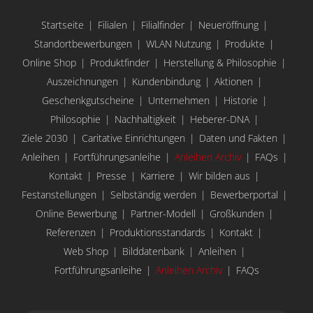
Startseite
Filialen
Filialfinder
Neueröffnung
Standortbewerbungen
WLAN Nutzung
Produkte
Online Shop
Produktfinder
Herstellung & Philosophie
Auszeichnungen
Kundenbindung
Aktionen
Geschenkgutscheine
Unternehmen
Historie
Philosophie
Nachhaltigkeit
Heberer-DNA
Ziele 2030
Caritative Einrichtungen
Daten und Fakten
Anleihen
Fortführungsanleihe
Anleihen Archiv
FAQs
Kontakt
Presse
Karriere
Wir bilden aus
Festanstellungen
Selbständig werden
Bewerberportal
Online Bewerbung
Partner-Modell
Großkunden
Referenzen
Produktionsstandards
Kontakt
Web Shop
Bilddatenbank
Anleihen
Fortführungsanleihe
Anleihen Archiv
FAQs