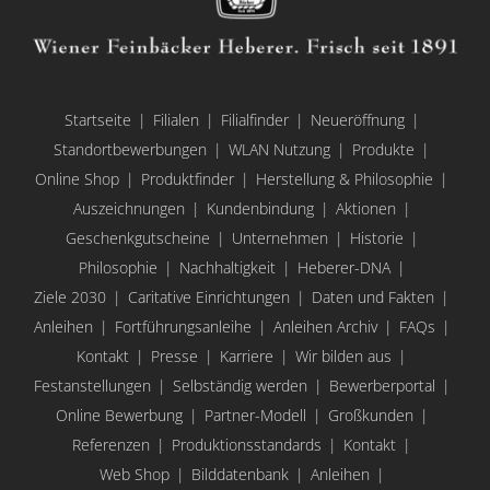
Startseite
Filialen
Filialfinder
Neueröffnung
Standortbewerbungen
WLAN Nutzung
Produkte
Online Shop
Produktfinder
Herstellung & Philosophie
Auszeichnungen
Kundenbindung
Aktionen
Geschenkgutscheine
Unternehmen
Historie
Philosophie
Nachhaltigkeit
Heberer-DNA
Ziele 2030
Caritative Einrichtungen
Daten und Fakten
Anleihen
Fortführungsanleihe
Anleihen Archiv
FAQs
Kontakt
Presse
Karriere
Wir bilden aus
Festanstellungen
Selbständig werden
Bewerberportal
Online Bewerbung
Partner-Modell
Großkunden
Referenzen
Produktionsstandards
Kontakt
Web Shop
Bilddatenbank
Anleihen