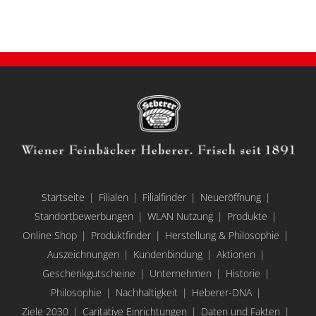
Startseite
Filialen
Filialfinder
Neueröffnung
Standortbewerbungen
WLAN Nutzung
Produkte
Online Shop
Produktfinder
Herstellung & Philosophie
Auszeichnungen
Kundenbindung
Aktionen
Geschenkgutscheine
Unternehmen
Historie
Philosophie
Nachhaltigkeit
Heberer-DNA
Ziele 2030
Caritative Einrichtungen
Daten und Fakten