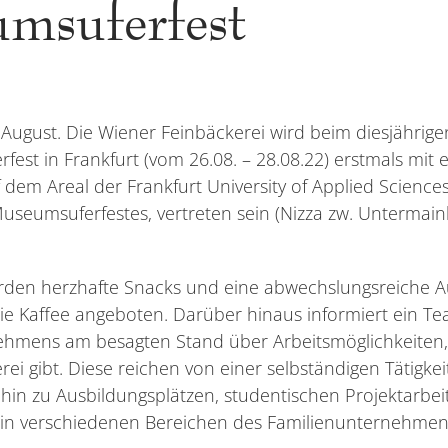
msuferfest
. August. Die Wiener Feinbäckerei wird beim diesjährige
est in Frankfurt (vom 26.08. – 28.08.22) erstmals mit
dem Areal der Frankfurt University of Applied Science
useumsuferfestes, vertreten sein (Nizza zw. Untermai
erden herzhafte Snacks und eine abwechslungsreiche 
e Kaffee angeboten. Darüber hinaus informiert ein T
ehmens am besagten Stand über Arbeitsmöglichkeiten, 
ei gibt. Diese reichen von einer selbständigen Tätigkeit
is hin zu Ausbildungsplätzen, studentischen Projektarbe
 in verschiedenen Bereichen des Familienunternehmen