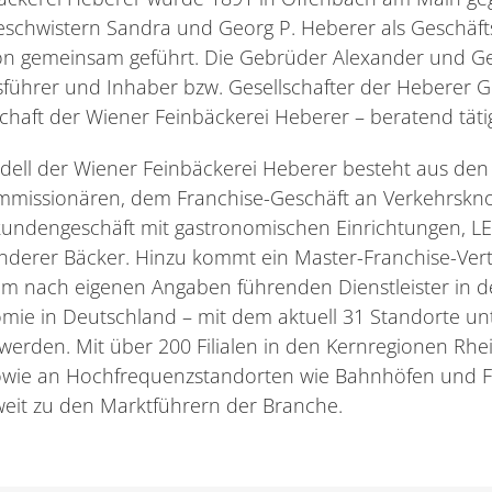
schwistern Sandra und Georg P. Heberer als Geschäfts
on gemeinsam geführt. Die Gebrüder Alexander und Ge
tsführer und Inhaber bzw. Gesellschafter der Hebere
chaft der Wiener Feinbäckerei Heberer – beratend täti
ell der Wiener Feinbäckerei Heberer besteht aus den e
ommissionären, dem Franchise-Geschäft an Verkehrsk
undengeschäft mit gastronomischen Einrichtungen, L
anderer Bäcker. Hinzu kommt ein Master-Franchise-Ver
m nach eigenen Angaben führenden Dienstleister in d
mie in Deutschland – mit dem aktuell 31 Standorte un
werden. Mit über 200 Filialen in den Kernregionen Rhei
owie an Hochfrequenzstandorten wie Bahnhöfen und F
eit zu den Marktführern der Branche.