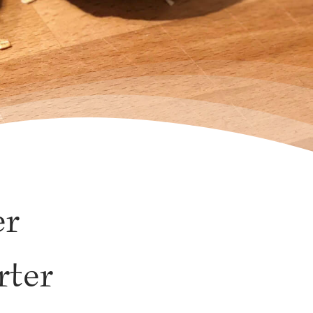
er
rter