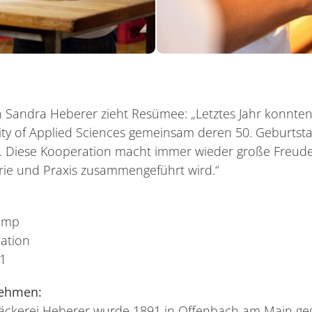
n Sandra Heberer zieht Resümee: „Letztes Jahr konnten
ity of Applied Sciences gemeinsam deren 50. Geburtstag 
. Diese Kooperation macht immer wieder große Freu
rie und Praxis zusammengeführt wird.“
amp
ation
81
nehmen:
äckerei Heberer wurde 1891 in Offenbach am Main ge