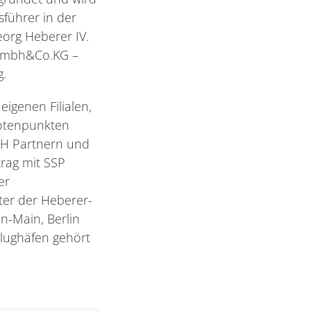
führer in der
org Heberer IV.
r Gmbh&Co.KG –
g.
igenen Filialen,
notenpunkten
EH Partnern und
trag mit SSP
er
ter der Heberer-
n-Main, Berlin
lughäfen gehört