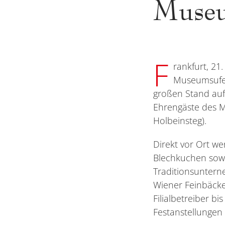
Museu
F
rankfurt, 21
Museumsuferf
großen Stand auf 
Ehrengäste des M
Holbeinsteg).
Direkt vor Ort w
Blechkuchen sowi
Traditionsuntern
Wiener Feinbäcker
Filialbetreiber b
Festanstellungen