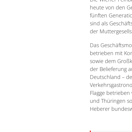
heute von den Ge
fünften Generati
sind als Geschäf
der Muttergesells
Das Geschäftsmod
betrieben mit K
sowie dem Großk
der Belieferung 
Deutschland – de
Verkehrsgastrono
Flagge betrieben 
und Thüringen s
Heberer bundesw