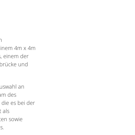
n
 einem 4m x 4m
s, einem der
nbrücke und
Auswahl an
eam des
die es bei der
 als
iten sowie
s.